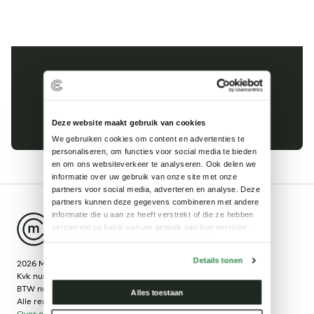
Kinderhuissingel 1-E
2013 AS Haarlem
023 8200 985
Deze website maakt gebruik van cookies
We gebruiken cookies om content en advertenties te 
personaliseren, om functies voor social media te bieden 
en om ons websiteverkeer te analyseren. Ook delen we 
informatie over uw gebruik van onze site met onze 
partners voor social media, adverteren en analyse. Deze 
partners kunnen deze gegevens combineren met andere 
informatie die u aan ze heeft verstrekt of die ze hebben 
verzameld op basis van uw gebruik van hun services.
Onze Privacy Policy kun je hier terugvinden: 
https://mobilityconcept.nl/assets/pdf/PublicPrivacyverklaring.pdf
Details tonen
2026 Mobility Concept
Kvk nummer: 52210812
BTW nummer: NL850344645B01
Alles toestaan
Alle rechten voorbehouden
Over ons